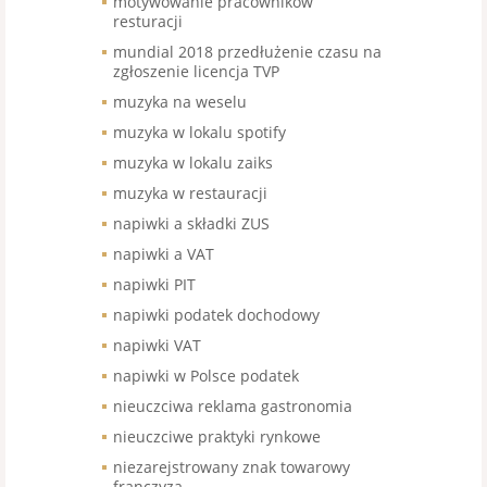
motywowanie pracowników
resturacji
mundial 2018 przedłużenie czasu na
zgłoszenie licencja TVP
muzyka na weselu
muzyka w lokalu spotify
muzyka w lokalu zaiks
muzyka w restauracji
napiwki a składki ZUS
napiwki a VAT
napiwki PIT
napiwki podatek dochodowy
napiwki VAT
napiwki w Polsce podatek
nieuczciwa reklama gastronomia
nieuczciwe praktyki rynkowe
niezarejstrowany znak towarowy
franczyza