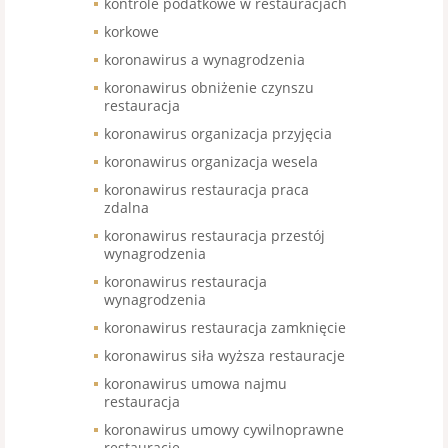
kontrole podatkowe w restauracjach
korkowe
koronawirus a wynagrodzenia
koronawirus obniżenie czynszu
restauracja
koronawirus organizacja przyjęcia
koronawirus organizacja wesela
koronawirus restauracja praca
zdalna
koronawirus restauracja przestój
wynagrodzenia
koronawirus restauracja
wynagrodzenia
koronawirus restauracja zamknięcie
koronawirus siła wyższa restauracje
koronawirus umowa najmu
restauracja
koronawirus umowy cywilnoprawne
restauracje