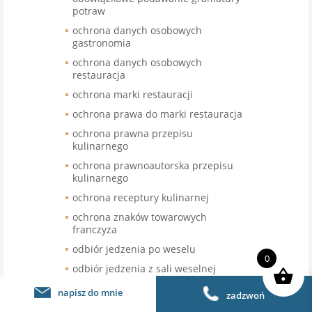
potraw
ochrona danych osobowych
gastronomia
ochrona danych osobowych
restauracja
ochrona marki restauracji
ochrona prawa do marki restauracja
ochrona prawna przepisu
kulinarnego
ochrona prawnoautorska przepisu
kulinarnego
ochrona receptury kulinarnej
ochrona znaków towarowych
franczyza
odbiór jedzenia po weselu
0
odbiór jedzenia z sali weselnej
odbiór nieskonsumowanego jedzenia
napisz do mnie
zadzwoń
po weselu