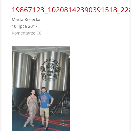
19867123_10208142390391518_22
Marta Kosecka
10 lipca 2017
Komentarze (0)