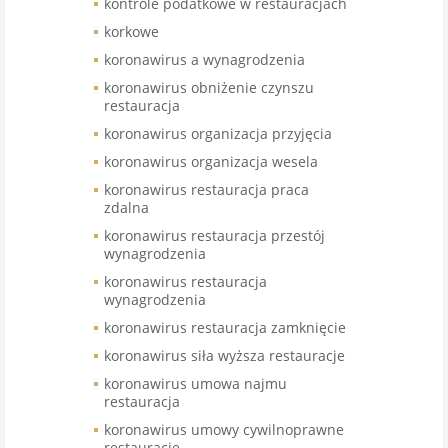
kontrole podatkowe w restauracjach
korkowe
koronawirus a wynagrodzenia
koronawirus obniżenie czynszu
restauracja
koronawirus organizacja przyjęcia
koronawirus organizacja wesela
koronawirus restauracja praca
zdalna
koronawirus restauracja przestój
wynagrodzenia
koronawirus restauracja
wynagrodzenia
koronawirus restauracja zamknięcie
koronawirus siła wyższa restauracje
koronawirus umowa najmu
restauracja
koronawirus umowy cywilnoprawne
restauracje