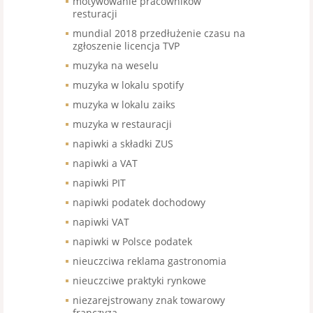
motywowanie pracowników
resturacji
mundial 2018 przedłużenie czasu na
zgłoszenie licencja TVP
muzyka na weselu
muzyka w lokalu spotify
muzyka w lokalu zaiks
muzyka w restauracji
napiwki a składki ZUS
napiwki a VAT
napiwki PIT
napiwki podatek dochodowy
napiwki VAT
napiwki w Polsce podatek
nieuczciwa reklama gastronomia
nieuczciwe praktyki rynkowe
niezarejstrowany znak towarowy
franczyza