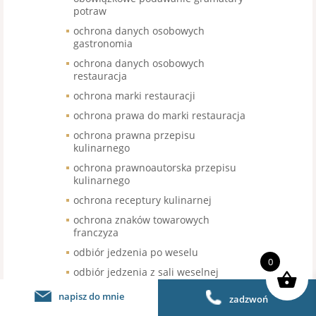
potraw
ochrona danych osobowych
gastronomia
ochrona danych osobowych
restauracja
ochrona marki restauracji
ochrona prawa do marki restauracja
ochrona prawna przepisu
kulinarnego
ochrona prawnoautorska przepisu
kulinarnego
ochrona receptury kulinarnej
ochrona znaków towarowych
franczyza
odbiór jedzenia po weselu
0
odbiór jedzenia z sali weselnej
odbiór nieskonsumowanego jedzenia
napisz do mnie
zadzwoń
po weselu