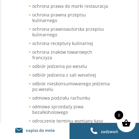
ochrona prawa do marki restauracja
ochrona prawna przepisu
kulinarnego
ochrona prawnoautorska przepisu
kulinarnego
ochrona receptury kulinarnej
ochrona znaków towarowych
franczyza
odbiór jedzenia po weselu
odbiór jedzenia z sali weselnej
odbiór nieskonsumowanego jedzenia
po weselu
odmowa podziału rachunku
odmowa sprzedaży piwa
bezalkoholowego
0
odroczenie terminu wymiany kasy
fiskalnej
napisz do mnie
zadzwoń
odroczenie wymiany kas fiskalnej