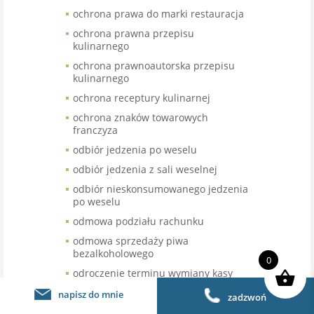
ochrona prawa do marki restauracja
ochrona prawna przepisu
kulinarnego
ochrona prawnoautorska przepisu
kulinarnego
ochrona receptury kulinarnej
ochrona znaków towarowych
franczyza
odbiór jedzenia po weselu
odbiór jedzenia z sali weselnej
odbiór nieskonsumowanego jedzenia
po weselu
odmowa podziału rachunku
odmowa sprzedaży piwa
bezalkoholowego
0
odroczenie terminu wymiany kasy
fiskalnej
napisz do mnie
zadzwoń
odroczenie wymiany kas fiskalnej