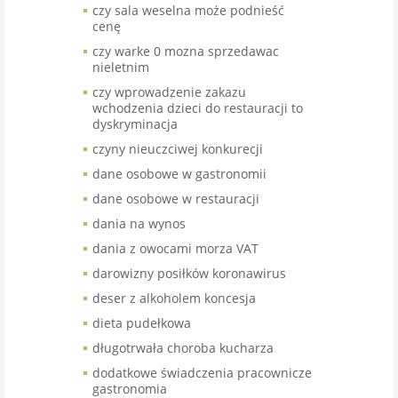
czy sala weselna może podnieść
cenę
czy warke 0 mozna sprzedawac
nieletnim
czy wprowadzenie zakazu
wchodzenia dzieci do restauracji to
dyskryminacja
czyny nieuczciwej konkurecji
dane osobowe w gastronomii
dane osobowe w restauracji
dania na wynos
dania z owocami morza VAT
darowizny posiłków koronawirus
deser z alkoholem koncesja
dieta pudełkowa
długotrwała choroba kucharza
dodatkowe świadczenia pracownicze
gastronomia