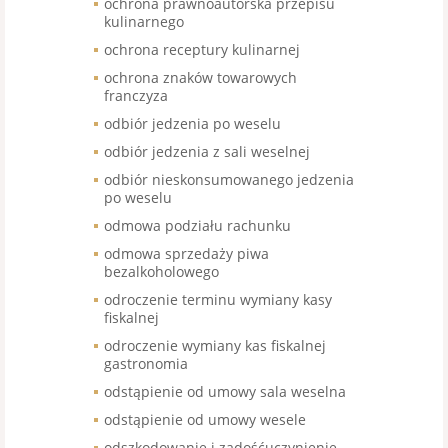
ochrona prawnoautorska przepisu
kulinarnego
ochrona receptury kulinarnej
ochrona znaków towarowych
franczyza
odbiór jedzenia po weselu
odbiór jedzenia z sali weselnej
odbiór nieskonsumowanego jedzenia
po weselu
odmowa podziału rachunku
odmowa sprzedaży piwa
bezalkoholowego
odroczenie terminu wymiany kasy
fiskalnej
odroczenie wymiany kas fiskalnej
gastronomia
odstąpienie od umowy sala weselna
odstąpienie od umowy wesele
odszkodowanie i zadośćuczynienie