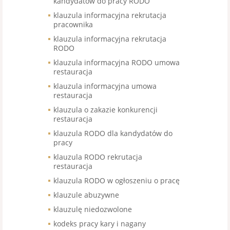
kandydatów do pracy RODO
klauzula informacyjna rekrutacja
pracownika
klauzula informacyjna rekrutacja
RODO
klauzula informacyjna RODO umowa
restauracja
klauzula informacyjna umowa
restauracja
klauzula o zakazie konkurencji
restauracja
klauzula RODO dla kandydatów do
pracy
klauzula RODO rekrutacja
restauracja
klauzula RODO w ogłoszeniu o pracę
klauzule abuzywne
klauzulę niedozwolone
kodeks pracy kary i nagany