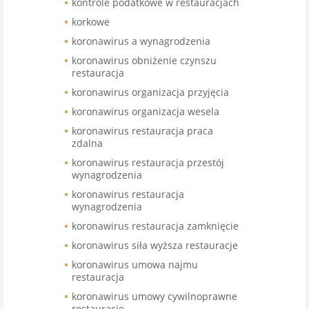
kontrole podatkowe w restauracjach
korkowe
koronawirus a wynagrodzenia
koronawirus obniżenie czynszu
restauracja
koronawirus organizacja przyjęcia
koronawirus organizacja wesela
koronawirus restauracja praca
zdalna
koronawirus restauracja przestój
wynagrodzenia
koronawirus restauracja
wynagrodzenia
koronawirus restauracja zamknięcie
koronawirus siła wyższa restauracje
koronawirus umowa najmu
restauracja
koronawirus umowy cywilnoprawne
restauracje