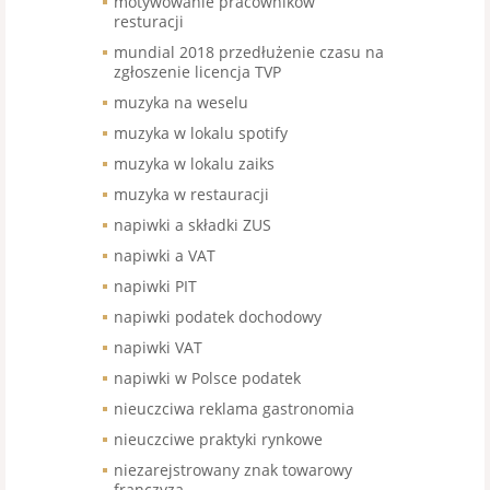
motywowanie pracowników
resturacji
mundial 2018 przedłużenie czasu na
zgłoszenie licencja TVP
muzyka na weselu
muzyka w lokalu spotify
muzyka w lokalu zaiks
muzyka w restauracji
napiwki a składki ZUS
napiwki a VAT
napiwki PIT
napiwki podatek dochodowy
napiwki VAT
napiwki w Polsce podatek
nieuczciwa reklama gastronomia
nieuczciwe praktyki rynkowe
niezarejstrowany znak towarowy
franczyza