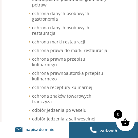
potraw
ochrona danych osobowych
gastronomia
ochrona danych osobowych
restauracja
ochrona marki restauracji
ochrona prawa do marki restauracja
ochrona prawna przepisu
kulinarnego
ochrona prawnoautorska przepisu
kulinarnego
ochrona receptury kulinarnej
ochrona znaków towarowych
franczyza
odbiór jedzenia po weselu
0
odbiór jedzenia z sali weselnej
odbiór nieskonsumowanego jedzenia
napisz do mnie
zadzwoń
po weselu