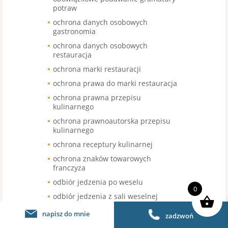
potraw
ochrona danych osobowych
gastronomia
ochrona danych osobowych
restauracja
ochrona marki restauracji
ochrona prawa do marki restauracja
ochrona prawna przepisu
kulinarnego
ochrona prawnoautorska przepisu
kulinarnego
ochrona receptury kulinarnej
ochrona znaków towarowych
franczyza
odbiór jedzenia po weselu
0
odbiór jedzenia z sali weselnej
odbiór nieskonsumowanego jedzenia
napisz do mnie
zadzwoń
po weselu