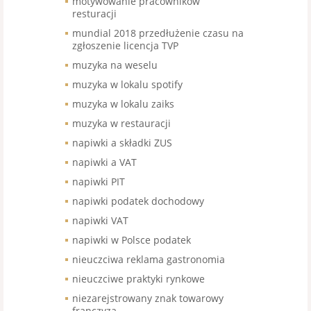
motywowanie pracowników
resturacji
mundial 2018 przedłużenie czasu na
zgłoszenie licencja TVP
muzyka na weselu
muzyka w lokalu spotify
muzyka w lokalu zaiks
muzyka w restauracji
napiwki a składki ZUS
napiwki a VAT
napiwki PIT
napiwki podatek dochodowy
napiwki VAT
napiwki w Polsce podatek
nieuczciwa reklama gastronomia
nieuczciwe praktyki rynkowe
niezarejstrowany znak towarowy
franczyza