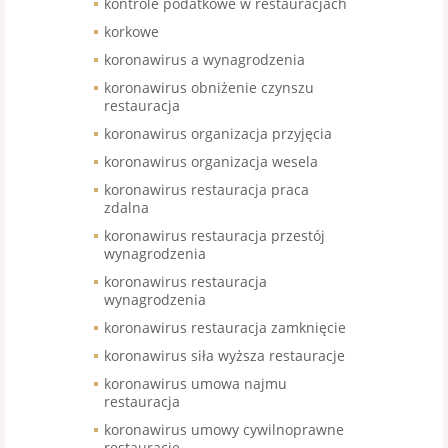
kontrole podatkowe w restauracjach
korkowe
koronawirus a wynagrodzenia
koronawirus obniżenie czynszu
restauracja
koronawirus organizacja przyjęcia
koronawirus organizacja wesela
koronawirus restauracja praca
zdalna
koronawirus restauracja przestój
wynagrodzenia
koronawirus restauracja
wynagrodzenia
koronawirus restauracja zamknięcie
koronawirus siła wyższa restauracje
koronawirus umowa najmu
restauracja
koronawirus umowy cywilnoprawne
restauracje