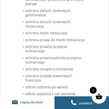
potraw
ochrona danych osobowych
gastronomia
ochrona danych osobowych
restauracja
ochrona marki restauracji
ochrona prawa do marki restauracja
ochrona prawna przepisu
kulinarnego
ochrona prawnoautorska przepisu
kulinarnego
ochrona receptury kulinarnej
ochrona znaków towarowych
franczyza
odbiór jedzenia po weselu
0
odbiór jedzenia z sali weselnej
odbiór nieskonsumowanego jedzenia
napisz do mnie
zadzwoń
po weselu