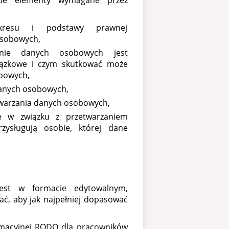
tkie elementy wymagane przez
akresu i podstawy prawnej
osobowych,
nie danych osobowych jest
ązkowe i czym skutkować może
bowych,
anych osobowych,
twarzania danych osobowych,
e w związku z przetwarzaniem
ysługują osobie, której dane
jest w formacie edytowalnym,
ać, aby jak najpełniej dopasować
formacyjnej RODO dla pracowników