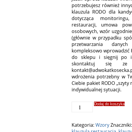
potrzebujesz również inn
klauzula RODO dla kandy
dotycząca monitoring
restauracji, umowa powi
osobowych, wzór uzgodnie
(głównie w przypadku spó
przetwarzania dany
kompleksowo wprowadzić RO
do sklepu i sięgnij po 
skontaktuj się z
kontakt@adwokatkosecka
wdrożenia potrzebny w Two
Ciebie pakiet RODO „szyty
indywidualnej sytuacji.
ilość
Dodaj do koszyka
Klauzula
RODO
dla
Kategoria:
Wzory
Znaczniki
pracowników
klauzula restauracja
,
klauz