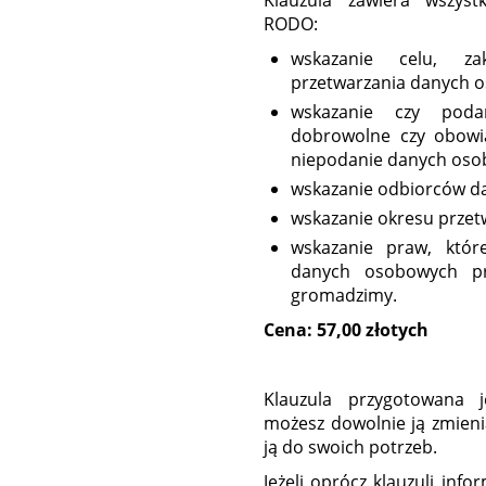
Klauzula zawiera wszys
RODO:
wskazanie celu, z
przetwarzania danych 
wskazanie czy poda
dobrowolne czy obowi
niepodanie danych oso
wskazanie odbiorców d
wskazanie okresu prze
wskazanie praw, któr
danych osobowych prz
gromadzimy.
Cena: 57,00 złotych
Klauzula przygotowana 
możesz dowolnie ją zmieni
ją do swoich potrzeb.
Jeżeli oprócz klauzuli in