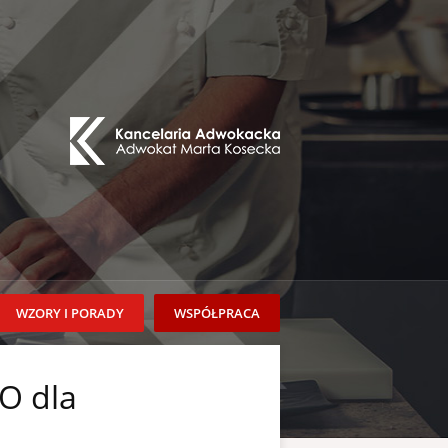
WZORY I PORADY
WSPÓŁPRACA
O dla