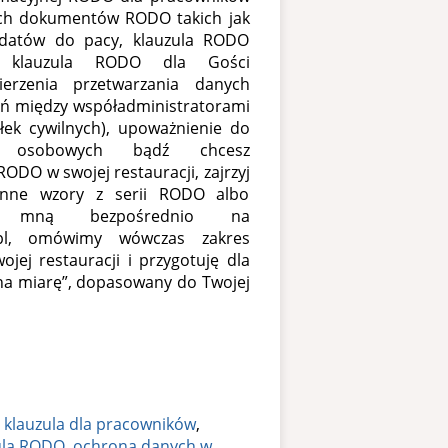
ych dokumentów RODO takich jak
datów do pacy, klauzula RODO
u, klauzula RODO dla Gości
erzenia przetwarzania danych
ń między współadministratorami
łek cywilnych), upoważnienie do
ch osobowych bądź chcesz
DO w swojej restauracji, zajrzyj
inne wzory z serii RODO albo
e mną bezpośrednio na
.pl, omówimy wówczas zakres
jej restauracji i przygotuję dla
 na miarę”, dopasowany do Twojej
:
klauzula dla pracowników
,
ula RODO
,
ochrona danych w