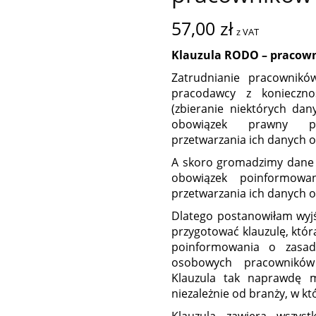
57,00
zł
z VAT
Klauzula RODO – pracow
Zatrudnianie pracownikó
pracodawcy z konieczno
(zbieranie niektórych d
obowiązek prawny p
przetwarzania ich danych 
A skoro gromadzimy dane
obowiązek poinformowa
przetwarzania ich danych 
Dlatego postanowiłam wyj
przygotować klauzulę, któr
poinformowania o zasad
osobowych pracowników 
Klauzula tak naprawdę 
niezależnie od branży, w kt