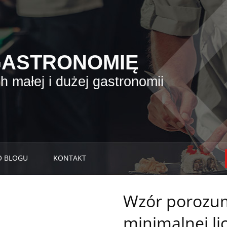
GASTRONOMIĘ
 małej i dużej gastronomii
O BLOGU
KONTAKT
Wzór porozum
minimalnej li