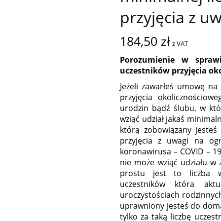
przyjęcia z u
184,50
zł
z VAT
Porozumienie w sprawi
uczestników przyjęcia ok
Jeżeli zawarłeś umowę na 
przyjęcia okolicznościowe
urodzin bądź ślubu, w któr
wziąć udział jakaś minimaln
którą zobowiązany jesteś 
przyjęcia z uwagi na og
koronawirusa – COVID – 19
nie może wziąć udziału w
prostu jest to liczba 
uczestników która akt
uroczystościach rodzinnych
uprawniony jesteś do doma
tylko za taką liczbę uczes