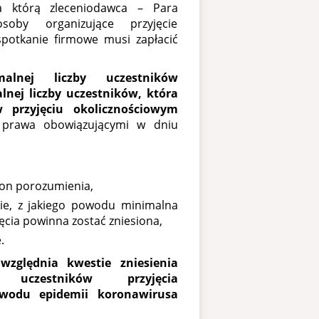
a którą zleceniodawca – Para
by organizujące przyjęcie
spotkanie firmowe musi zapłacić
alnej liczby uczestników
lnej liczby uczestników, która
 przyjęciu okolicznościowym
 prawa obowiązującymi w dniu
ron porozumienia,
ie, z jakiego powodu minimalna
jęcia powinna zostać zniesiona,
.
zględnia kwestie zniesienia
 uczestników przyjęcia
owodu epidemii koronawirusa