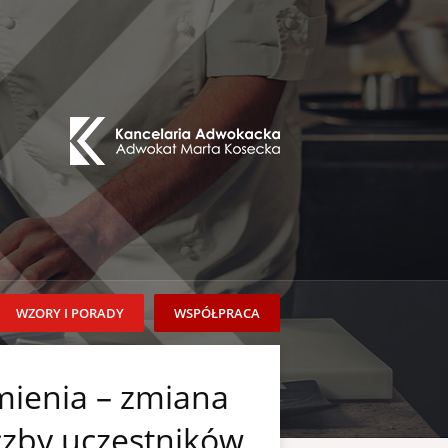
WZORY I PORADY
WSPÓŁPRACA
ienia – zmiana
czby uczestników