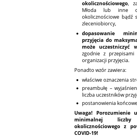
okolicznościowego
, z
Młoda lub inne oso
okolicznościowe bądź 
zleceniobiorcy,
dopasowanie minim
przyjęcia do maksyma
może uczestniczyć w
zgodnie z przepisami
organizacji przyjęcia.
Ponadto wzór zawiera:
właściwe oznaczenia st
preambułę – wyjaśnien
liczba uczestników przy
postanowienia końcowe
Uwaga! Porozumienie uw
minimalnej liczby
okolicznościowego z p
COVID-19!