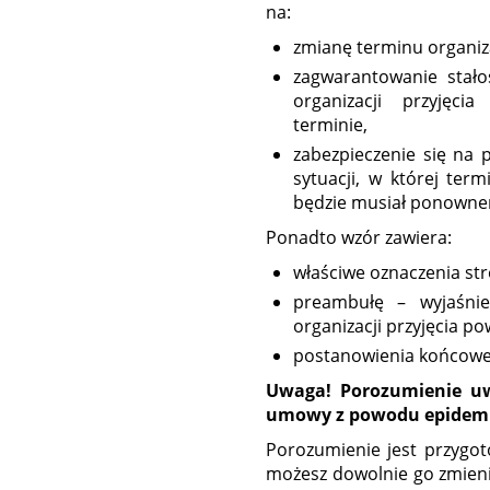
na:
zmianę terminu organiza
zagwarantowanie stał
organizacji przyjęc
terminie,
zabezpieczenie się na 
sytuacji, w której term
będzie musiał ponowne
Ponadto wzór zawiera:
właściwe oznaczenia st
preambułę – wyjaśnie
organizacji przyjęcia po
postanowienia końcowe
Uwaga! Porozumienie uw
umowy z powodu epidemi
Porozumienie jest przygo
możesz dowolnie go zmieni