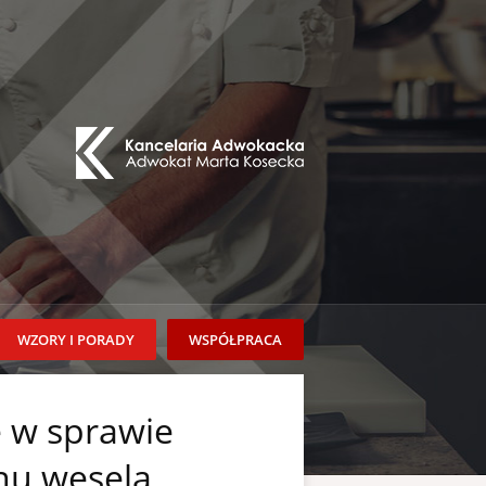
WZORY I PORADY
WSPÓŁPRACA
 w sprawie
nu wesela,