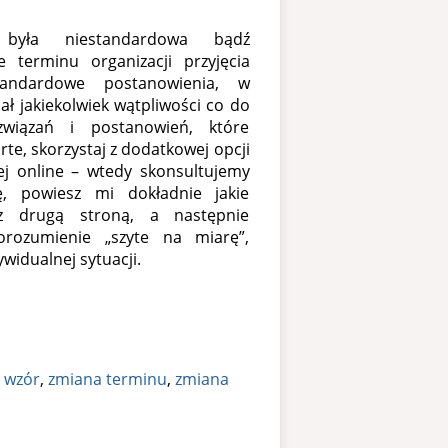
była niestandardowa bądź
 terminu organizacji przyjęcia
tandardowe postanowienia, w
ał jakiekolwiek wątpliwości co do
związań i postanowień, które
te, skorzystaj z dodatkowej opcji
j online – wtedy skonsultujemy
ę, powiesz mi dokładnie jakie
 z drugą stroną, a następnie
orozumienie „szyte na miarę”,
idualnej sytuacji.
:
wzór
,
zmiana terminu
,
zmiana