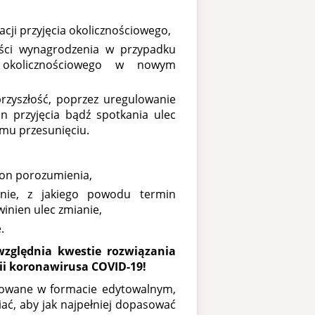
cji przyjęcia okolicznościowego,
ości wynagrodzenia w przypadku
ia okolicznościowego w nowym
przyszłość, poprzez uregulowanie
in przyjęcia bądź spotkania ulec
mu przesunięciu.
ron porozumienia,
nie, z jakiego powodu termin
winien ulec zmianie,
.
zględnia kwestie rozwiązania
i koronawirusa COVID-19!
towane w formacie edytowalnym,
ać, aby jak najpełniej dopasować