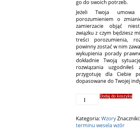
go do swoich potrzeb.
Jeżeli Twoja umowa 
porozumieniem o zmianie
zamierzacie objąć nies
związku z czym będziesz mi
treści porozumienia, ro
powinny zostać w nim zawar
wykupienia porady prawne
dokładnie Twoją sytuacj
rozwiązania uzgodniłeś
przygotuję dla Ciebie p
dopasowane do Twojej indyw
ilość
Dodaj do koszyka
Porozumienie
w
sprawie
Kategoria:
Wzory
Znaczniki
zmiany
terminu wesela wzór
terminu
wesela,